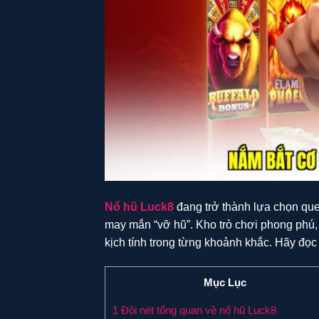
Nổ hũ Luck8
đang trở thành lựa chọn que
may mắn “vỡ hũ”. Kho trò chơi phong phú, 
kịch tính trong từng khoảnh khắc. Hãy đọc
Mục Lục
1
Đôi nét tổng quan về nổ hũ Luck8