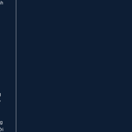
nh
g
y
ng
ời