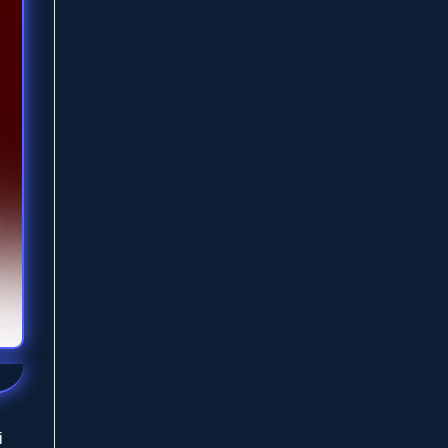
Luck8
Cách
–
Vào
Trải
Tiền
Nghiệm
Chuẩn
Săn
2026
Thưởng
Hấp
Dẫn
Hàng
Đầu
i