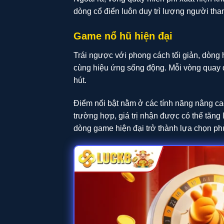
dòng cổ điển luôn duy trì lượng người tha
Game nổ hũ hiện đại
Trái ngược với phong cách tối giản, dòng h
cùng hiệu ứng sống động. Mỗi vòng quay
hút.
Điểm nổi bật nằm ở các tính năng nâng c
trường hợp, giá trị nhận được có thể tăng 
dòng game hiện đại trở thành lựa chọn ph