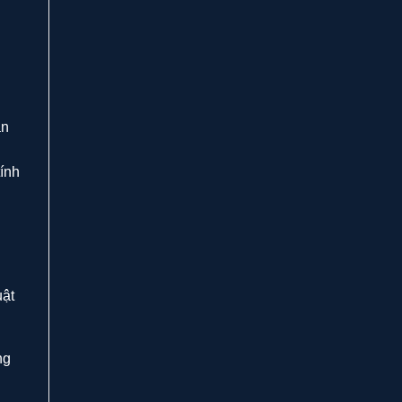
ân
tính
uật
ng