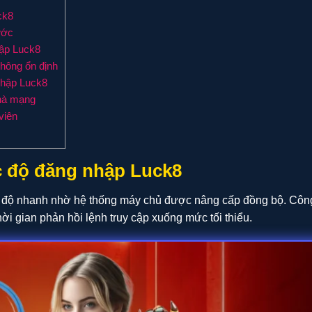
ck8
ước
hập Luck8
không ổn định
 nhập Luck8
nhà mạng
viên
c độ đăng nhập Luck8
ốc độ nhanh nhờ hệ thống máy chủ được nâng cấp đồng bộ. Côn
hời gian phản hồi lệnh truy cập xuống mức tối thiểu.