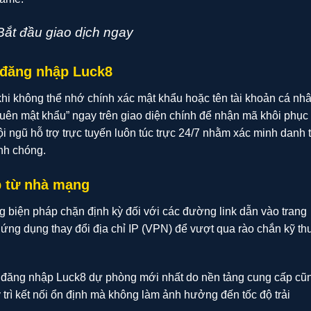
Bắt đầu giao dịch ngay
n đăng nhập Luck8
i không thể nhớ chính xác mật khẩu hoặc tên tài khoản cá nh
uên mật khẩu” ngay trên giao diện chính để nhận mã khôi phục
i ngũ hỗ trợ trực tuyến luôn túc trực 24/7 nhằm xác minh danh 
anh chóng.
p từ nhà mạng
g biện pháp chặn định kỳ đối với các đường link dẫn vào trang
đặt ứng dụng thay đổi địa chỉ IP (VPN) để vượt qua rào chắn kỹ th
ết đăng nhập Luck8 dự phòng mới nhất do nền tảng cung cấp cũ
trì kết nối ổn định mà không làm ảnh hưởng đến tốc độ trải