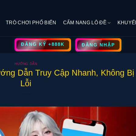
TRÒ CHƠI PHỔ BIẾN
CẨM NANG LÔ ĐỀ
KHUYẾ
ĐĂNG KÝ +888K
ĐĂNG NHẬP
HƯỚNG DẪN
ớng Dẫn Truy Cập Nhanh, Không Bị
Lỗi