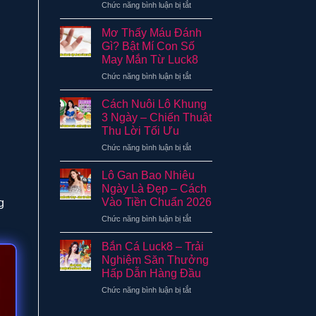
Nhận
ở
Chức năng bình luận bị tắt
Thưởng
Luckywin
Nhanh
Luck8
Mơ Thấy Máu Đánh
Sau
–
Gì? Bật Mí Con Số
3
Trải
May Mắn Từ Luck8
Phút
Nghiệm
ở
Chức năng bình luận bị tắt
Đổi
Mơ
Thưởng
Thấy
Online
Cách Nuôi Lô Khung
Máu
Cực
3 Ngày – Chiến Thuật
Đánh
Hot
Thu Lời Tối Ưu
Gì?
ở
Chức năng bình luận bị tắt
Bật
Cách
Mí
Nuôi
Con
Lô Gan Bao Nhiêu
Lô
Số
Ngày Là Đẹp – Cách
Khung
May
Vào Tiền Chuẩn 2026
g
3
Mắn
ở
Chức năng bình luận bị tắt
Ngày
Từ
Lô
–
Luck8
Gan
Chiến
Bắn Cá Luck8 – Trải
Bao
Thuật
Nghiệm Săn Thưởng
Nhiêu
Thu
Hấp Dẫn Hàng Đầu
Ngày
Lời
ở
Chức năng bình luận bị tắt
Là
Tối
Bắn
Đẹp
Ưu
Cá
–