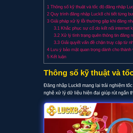
1
Thông số kỹ thuật và tốc độ đăng nhập Lu
2
Quy trình đăng nhập Luck8 chi tiết từng b
3
Giải pháp xử lý lỗi thường gặp khi đăng n
3.1
Khắc phục sự cố do kết nối internet 
3.2
Xử lý tình trạng quên thông tin đăng
3.3
Giải quyết vấn đề chặn truy cập từ 
4
Lưu ý bảo mật quan trọng dành cho thành 
5
Kết luận
Thông số kỹ thuật và tố
Đăng nhập Luck8
mang lại trải nghiệm t
nghệ xử lý dữ liệu hiện đại giúp rút ngắn t