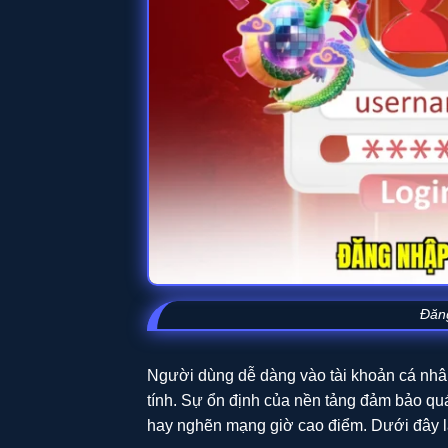
Đăn
Người dùng dễ dàng vào tài khoản cá nhân
tính. Sự ổn định của nền tảng đảm bảo quá 
hay nghẽn mạng giờ cao điểm. Dưới đây là 