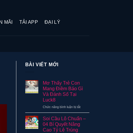
N MÃI
TẢI APP
ĐẠI LÝ
BÀI VIẾT MỚI
Mơ Thấy Trẻ Con
Mang Điềm Báo Gì
Và Đánh Số Tại
Luck8
ở
Chức năng bình luận bị tắt
Mơ
Thấy
Soi Cầu Lô Chuẩn –
Trẻ
04 Bí Quyết Nâng
Con
Cao Tỷ Lệ Trúng
Mang