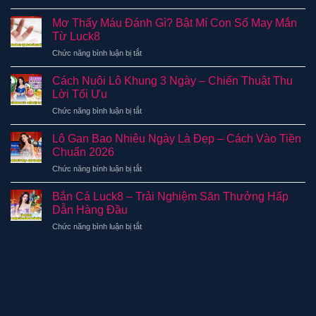
Luckywin
Dẫn
Quả
Luck8
Nhận
Mơ Thấy Máu Đánh Gì? Bật Mí Con Số May Mắn
Nhất
–
Thưởng
Từ Luck8
2026
Trải
Nhanh
ở
Chức năng bình luận bị tắt
Nghiệm
Sau
Mơ
Đổi
3
Thấy
Thưởng
Cách Nuôi Lô Khung 3 Ngày – Chiến Thuật Thu
Phút
Máu
Online
Lời Tối Ưu
Đánh
Cực
ở
Chức năng bình luận bị tắt
Gì?
Hot
Cách
Bật
Nuôi
Mí
Lô Gan Bao Nhiêu Ngày Là Đẹp – Cách Vào Tiền
Lô
Con
Chuẩn 2026
Khung
Số
ở
Chức năng bình luận bị tắt
3
May
Lô
Ngày
Mắn
Gan
–
Bắn Cá Luck8 – Trải Nghiệm Săn Thưởng Hấp
Từ
Bao
Chiến
Dẫn Hàng Đầu
Luck8
Nhiêu
Thuật
ở
Chức năng bình luận bị tắt
Ngày
Thu
Bắn
Là
Lời
Cá
Đẹp
Tối
Luck8
–
Ưu
–
Cách
Trải
Vào
Nghiệm
Tiền
Săn
Chuẩn