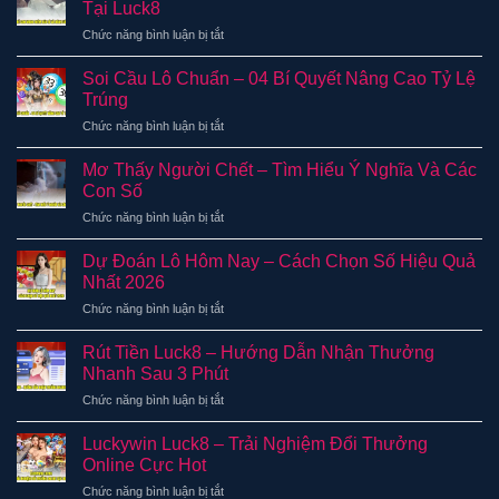
Tại Luck8
ở
Chức năng bình luận bị tắt
Mơ
Thấy
Soi Cầu Lô Chuẩn – 04 Bí Quyết Nâng Cao Tỷ Lệ
Trẻ
Trúng
Con
ở
Chức năng bình luận bị tắt
Mang
Soi
Điềm
Cầu
Báo
Mơ Thấy Người Chết – Tìm Hiểu Ý Nghĩa Và Các
Lô
Gì
Con Số
Chuẩn
Và
ở
Chức năng bình luận bị tắt
–
Đánh
Mơ
04
Số
Thấy
Bí
Dự Đoán Lô Hôm Nay – Cách Chọn Số Hiệu Quả
Tại
Người
Quyết
Nhất 2026
Luck8
Chết
Nâng
ở
Chức năng bình luận bị tắt
–
Cao
Dự
Tìm
Tỷ
Đoán
Hiểu
Rút Tiền Luck8 – Hướng Dẫn Nhận Thưởng
Lệ
Lô
Ý
Nhanh Sau 3 Phút
Trúng
Hôm
Nghĩa
ở
Chức năng bình luận bị tắt
Nay
Và
Rút
–
Các
Tiền
Cách
Luckywin Luck8 – Trải Nghiệm Đổi Thưởng
Con
Luck8
Chọn
Online Cực Hot
Số
–
Số
ở
Chức năng bình luận bị tắt
Hướng
Hiệu