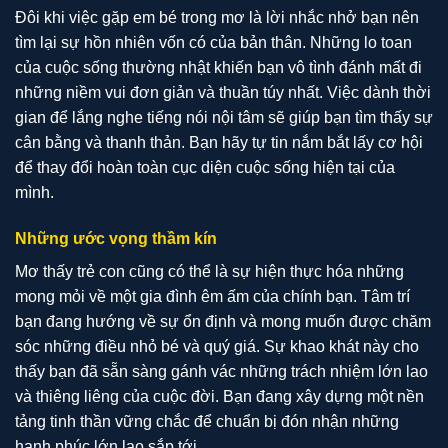
Đôi khi việc gặp em bé trong mơ là lời nhắc nhở bạn nên
tìm lại sự hồn nhiên vốn có của bản thân. Những lo toan
của cuộc sống thường nhật khiến bạn vô tình đánh mất đi
những niềm vui đơn giản và thuần túy nhất. Việc dành thời
gian để lắng nghe tiếng nói nội tâm sẽ giúp bạn tìm thấy sự
cân bằng và thanh thản. Bạn hãy tự tin nắm bắt lấy cơ hội
để thay đổi hoàn toàn cục diện cuộc sống hiện tại của
mình.
Những ước vọng thầm kín
Mơ thấy trẻ con cũng có thể là sự hiện thực hóa những
mong mỏi về một gia đình êm ấm của chính bạn. Tâm trí
bạn đang hướng về sự ổn định và mong muốn được chăm
sóc những điều nhỏ bé và quý giá. Sự khao khát này cho
thấy bạn đã sẵn sàng gánh vác những trách nhiệm lớn lao
và thiêng liêng của cuộc đời. Bạn đang xây dựng một nền
tảng tinh thần vững chắc để chuẩn bị đón nhận những
hạnh phúc lớn lao sắp tới.