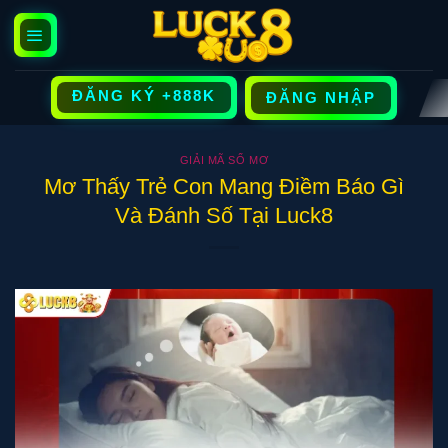
Bỏ
qua
nội
dung
ĐĂNG KÝ +888K
ĐĂNG NHẬP
GIẢI MÃ SỔ MƠ
Mơ Thấy Trẻ Con Mang Điềm Báo Gì
Và Đánh Số Tại Luck8