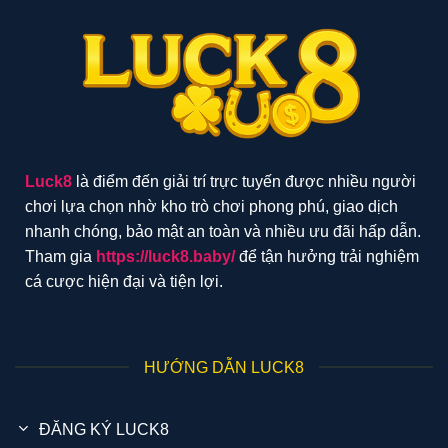
Thưởng
2026
Hấp
Dẫn
Hàng
Đầu
Luck8
là điểm đến giải trí trực tuyến được nhiều người
chơi lựa chọn nhờ kho trò chơi phong phú, giao dịch
nhanh chóng, bảo mật an toàn và nhiều ưu đãi hấp dẫn.
Tham gia
https://luck8.baby/
để tận hưởng trải nghiệm
cá cược hiện đại và tiện lợi.
HƯỚNG DẪN LUCK8
ĐĂNG KÝ LUCK8