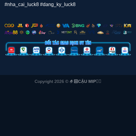
#nha_cai_luck8 #dang_ky_luck8
Copyright 2026 ©
🤌🏻CẬU MIP👌🏻