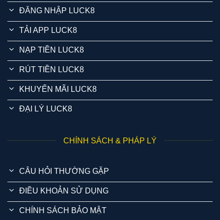
ĐĂNG NHẬP LUCK8
TẢI APP LUCK8
NẠP TIỀN LUCK8
RÚT TIỀN LUCK8
KHUYẾN MÃI LUCK8
ĐẠI LÝ LUCK8
CHÍNH SÁCH & PHÁP LÝ
CÂU HỎI THƯỜNG GẶP
ĐIỀU KHOẢN SỬ DỤNG
CHÍNH SÁCH BẢO MẬT