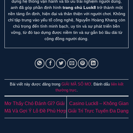
dựng hệ thống vận hành và tối ưu trải nghiệm người dùng,
anh đã góp phần định hình
trang chủ Luck8
trở thành một
nền tảng ổn định, hiện đại và thân thiện với người chơi. Không
chỉ tập trung vào yếu tố công nghệ, Nguyễn Hoàng Khang còn
chú trọng đến tính minh bạch, uy tín và sự phát triển bền
vững, từ đó tạo dựng được niềm tin và sự gắn bó lâu dài từ
cộng đồng người dùng.
Bài viết này được đăng trong
GIẢI MÃ SỔ MƠ
. Đánh dấu
liên kết
thường trực
.
Mơ Thấy Chó Đánh Gì? Giải
Casino Luck8 – Không Gian
Mã Và Gợi Ý Lô Đề Phù Hợp
Giải Trí Trực Tuyến Đa Dạng