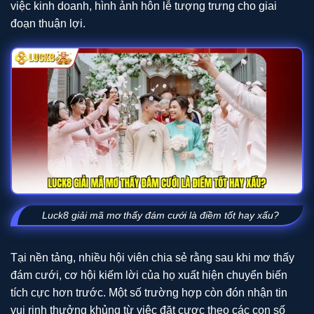
việc kinh doanh, hình ảnh hôn lễ tượng trưng cho giai
đoạn thuận lợi.
Luck8 giải mã mơ thấy đám cưới là điềm tốt hay xấu?
Tại nền tảng, nhiều hội viên chia sẻ rằng sau khi mơ thấy
đám cưới, cơ hội kiếm lời của họ xuất hiện chuyển biến
tích cực hơn trước. Một số trường hợp còn đón nhận tin
vui rinh thưởng khủng từ việc đặt cược theo các con số