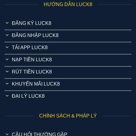
HƯỚNG DẪN LUCK8
ĐĂNG KÝ LUCK8
ĐĂNG NHẬP LUCK8
TẢI APP LUCK8
NẠP TIỀN LUCK8
RÚT TIỀN LUCK8
KHUYẾN MÃI LUCK8
ĐẠI LÝ LUCK8
CHÍNH SÁCH & PHÁP LÝ
CÂU HỎI THƯỜNG GẶP