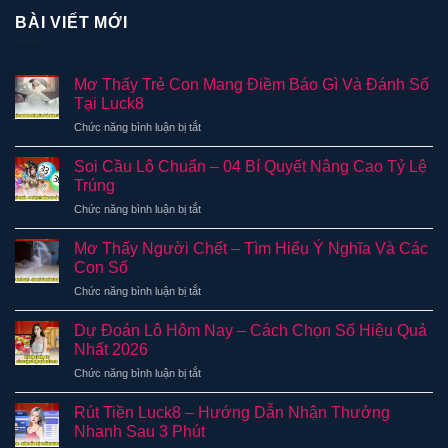
BÀI VIẾT MỚI
Mơ Thấy Trẻ Con Mang Điềm Báo Gì Và Đánh Số
Tại Luck8
ở
Chức năng bình luận bị tắt
Mơ
Thấy
Soi Cầu Lô Chuẩn – 04 Bí Quyết Nâng Cao Tỷ Lệ
Trẻ
Trúng
Con
ở
Chức năng bình luận bị tắt
Mang
Soi
Điềm
Cầu
Báo
Mơ Thấy Người Chết – Tìm Hiểu Ý Nghĩa Và Các
Lô
Gì
Con Số
Chuẩn
Và
ở
Chức năng bình luận bị tắt
–
Đánh
Mơ
04
Số
Thấy
Bí
Dự Đoán Lô Hôm Nay – Cách Chọn Số Hiệu Quả
Tại
Người
Quyết
Nhất 2026
Luck8
Chết
Nâng
ở
Chức năng bình luận bị tắt
–
Cao
Dự
Tìm
Tỷ
Đoán
Hiểu
Rút Tiền Luck8 – Hướng Dẫn Nhận Thưởng
Lệ
Lô
Ý
Nhanh Sau 3 Phút
Trúng
Hôm
Nghĩa