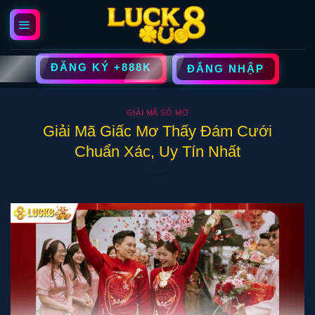
Bỏ
qua
nội
dung
ĐĂNG KÝ +888K
ĐĂNG NHẬP
GIẢI MÃ SỔ MƠ
Giải Mã Giấc Mơ Thấy Đám Cưới
Chuẩn Xác, Uy Tín Nhất