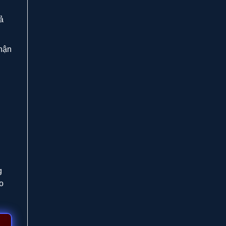
ả
nhận
g
o