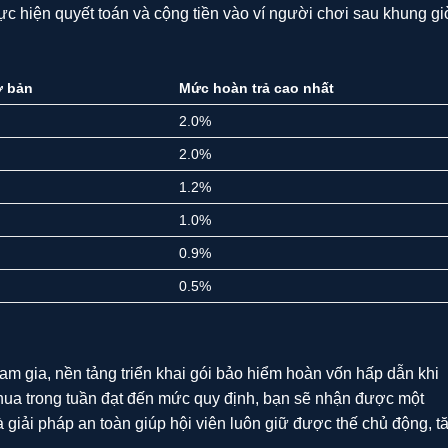
hực hiện quyết toán và cộng tiền vào ví người chơi sau khung gi
ơ bản
Mức hoàn trả cao nhất
2.0%
2.0%
1.2%
1.0%
0.9%
0.5%
m gia, nền tảng triển khai gói bảo hiểm hoàn vốn hấp dẫn khi
thua trong tuần đạt đến mức quy định, bạn sẽ nhận được một
à giải pháp an toàn giúp hội viên luôn giữ được thế chủ động, t