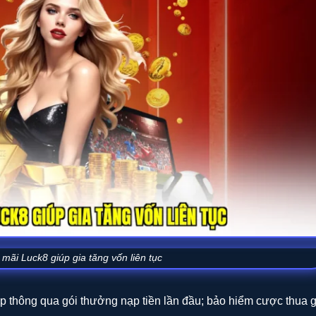
mãi Luck8 giúp gia tăng vốn liên tục
p thông qua gói thưởng nạp tiền lần đầu; bảo hiểm cược thua 