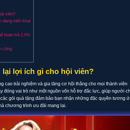
ội viên?
đang triển khai
ế hoàn trả 2.0%
h công
i lợi ích gì cho hội viên?
 cao trải nghiệm và gia tăng cơ hội thắng cho mọi thành viên
y đóng vai trò như một nguồn vốn hỗ trợ đắc lực, giúp người c
ong các gói quà tặng đảm bảo bạn nhận những đặc quyền tương ứ
mà chương trình ưu đãi mang lại.