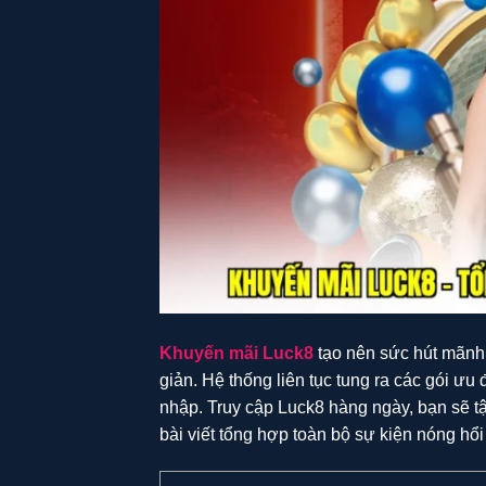
Khuyến mãi Luck8
tạo nên sức hút mãnh
giản. Hệ thống liên tục tung ra các gói ưu 
nhập. Truy cập Luck8 hàng ngày, bạn sẽ 
bài viết tổng hợp toàn bộ sự kiện nóng hổi