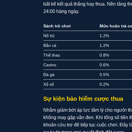
bất kể kết quả thắng hay thua. Nền tảng t
24:00 hàng ngày.
Sảnh trò chơi
Mức hoàn trả c
Nổ hũ
1.2%
Bắn cá
1.2%
Thể thao
0.8%
Casino
0.6%
Đá gà
0.5%
Xổ số
0.2%
Sự kiện bảo hiểm cược thua
Nhằm giảm bớt áp lực tâm lý cho người tha
không may gặp vận đen. Khi tổng số tiền 
khoản cứu trợ để tiếp tục cuộc chơi. Đây l