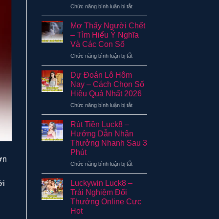
ở
Chức năng bình luận bị tắt
Điềm
Soi
Báo
Cầu
Gì
Mơ Thấy Người Chết
Lô
Và
– Tìm Hiểu Ý Nghĩa
Chuẩn
Đánh
Và Các Con Số
–
Số
ở
Chức năng bình luận bị tắt
04
Tại
Mơ
Bí
Luck8
Thấy
Quyết
Dự Đoán Lô Hôm
Người
Nâng
Nay – Cách Chọn Số
Chết
Cao
Hiệu Quả Nhất 2026
–
Tỷ
ở
Chức năng bình luận bị tắt
Tìm
Lệ
Dự
Hiểu
Trúng
Đoán
Ý
Rút Tiền Luck8 –
Lô
Nghĩa
Hướng Dẫn Nhận
Hôm
Và
Thưởng Nhanh Sau 3
Nay
Các
Phút
–
Con
ơn
Cách
Số
ở
Chức năng bình luận bị tắt
Chọn
Rút
Số
Tiền
Luckywin Luck8 –
ới
Hiệu
Luck8
Trải Nghiệm Đổi
Quả
–
Thưởng Online Cực
Nhất
Hướng
Hot
2026
Dẫn