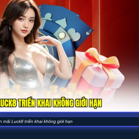
 mãi Luck8 triển khai không giới hạn