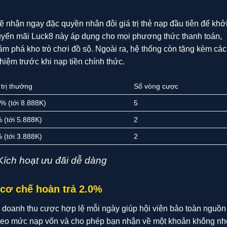
 nhận ngay đặc quyền nhân đôi giá trị thẻ nạp đầu tiên để khở
huyến mãi Luck8 này áp dụng cho mọi phương thức thanh toán,
m phá kho trò chơi đồ sộ. Ngoài ra, hệ thống còn tặng kèm các
hiệm trước khi nạp tiền chính thức.
 trị thưởng
Số vòng cược
% (tới 8.888K)
5
 (tới 5.888K)
2
 (tới 3.888K)
2
Kích hoạt ưu đãi dễ dàng
cơ chế hoàn trả 2.0%
g doanh thu cược hợp lệ mỗi ngày giúp hội viên bảo toàn nguồn
 theo mức nạp vốn và cho phép bạn nhận về một khoản không nh