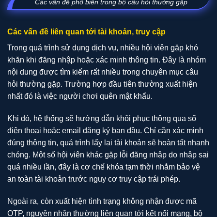
Các vấn đề phổ biến trong bộ câu hỏi thường gặp
Các vấn đề liên quan tới tài khoản, truy cập
Trong quá trình sử dụng dịch vụ, nhiều hội viên gặp khó
khăn khi đăng nhập hoặc xác minh thông tin. Đây là nhóm
nội dung được tìm kiếm rất nhiều trong chuyên mục câu
hỏi thường gặp. Trường hợp đầu tiên thường xuất hiện
nhất đó là việc người chơi quên mật khẩu.
Khi đó, hệ thống sẽ hướng dẫn khôi phục thông qua số
điện thoại hoặc email đăng ký ban đầu. Chỉ cần xác minh
đúng thông tin, quá trình lấy lại tài khoản sẽ hoàn tất nhanh
chóng. Một số hội viên khác gặp lỗi đăng nhập do nhập sai
quá nhiều lần, đây là cơ chế khóa tạm thời nhằm bảo vệ
an toàn tài khoản trước nguy cơ truy cập trái phép.
Ngoài ra, còn xuất hiện tình trạng không nhận được mã
OTP, nguyên nhân thường liên quan tới kết nối mạng, bộ