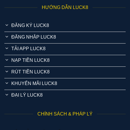
HƯỚNG DẪN LUCK8
ĐĂNG KÝ LUCK8
ĐĂNG NHẬP LUCK8
TẢI APP LUCK8
NẠP TIỀN LUCK8
RÚT TIỀN LUCK8
KHUYẾN MÃI LUCK8
ĐẠI LÝ LUCK8
CHÍNH SÁCH & PHÁP LÝ