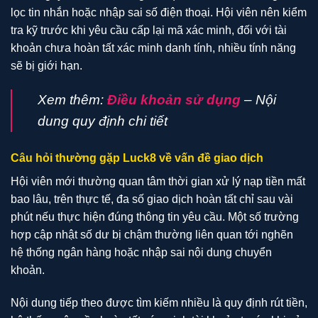
lọc tin nhắn hoặc nhập sai số điện thoại. Hội viên nên kiểm
tra kỹ trước khi yêu cầu cấp lại mã xác minh, đối với tài
khoản chưa hoàn tất xác minh danh tính, nhiều tính năng
sẽ bị giới hạn.
Xem thêm:
Điều khoản sử dụng
– Nội
dung quy định chi tiết
Câu hỏi thường gặp Luck8 về vấn đề giao dịch
Hội viên mới thường quan tâm thời gian xử lý nạp tiền mất
bao lâu, trên thực tế, đa số giao dịch hoàn tất chỉ sau vài
phút nếu thực hiện đúng thông tin yêu cầu. Một số trường
hợp cập nhật số dư bị chậm thường liên quan tới nghẽn
hệ thống ngân hàng hoặc nhập sai nội dung chuyển
khoản.
Nội dung tiếp theo được tìm kiếm nhiều là quy định rút tiền,