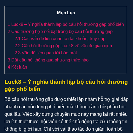
Mục Lục
1
Luck8 – Ý nghĩa thành lập bộ câu hỏi thường gặp phổ biến
2
Các trường hợp nổi bật trong bộ câu hỏi thường gặp
2.1
Các vấn đề liên quan tới tài khoản, truy cập
2.2
Câu hỏi thường gặp Luck8 về vấn đề giao dịch
2.3
Vấn đề liên quan tới bảo mật
3
Đặt câu hỏi thông qua phương thức nào
4
Kết luận
Luck8 – Ý nghĩa thành lập bộ câu hỏi thường
gặp phổ biến
Bộ câu hỏi thường gặp được thiết lập nhằm hỗ trợ giải đáp
nhanh các nội dung phổ biến mà không cần chờ phản hồi
quá lâu. Việc xây dựng chuyên mục này mang lại rất nhiều
lợi ích thiết thực, hội viên có thể chủ động tra cứu thông tin
không bị giới hạn. Chỉ với vài thao tác đơn giản, toàn bộ