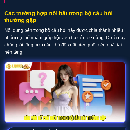
Các trường hợp nổi bật trong bộ câu hỏi
thường gặp
Nội dung bên trong bộ câu hỏi này được chia thành nhiều
nhóm cụ thể nhằm giúp hội viên tra cứu dễ dàng. Dưới đây
chúng tôi tổng hợp các chủ đề xuất hiện phổ biến nhất tại
nền tảng.