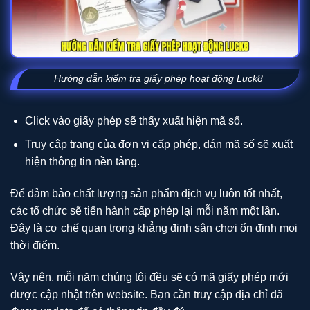
Hướng dẫn kiểm tra giấy phép hoạt động Luck8
Click vào giấy phép sẽ thấy xuất hiện mã số.
Truy cập trang của đơn vị cấp phép, dán mã số sẽ xuất
hiện thông tin nền tảng.
Để đảm bảo chất lượng sản phẩm dịch vụ luôn tốt nhất,
các tổ chức sẽ tiến hành cấp phép lại mỗi năm một lần.
Đây là cơ chế quan trọng khẳng định sân chơi ổn định mọi
thời điểm.
Vậy nên, mỗi năm chúng tôi đều sẽ có mã giấy phép mới
được cập nhật trên website. Bạn cần truy cập địa chỉ đã