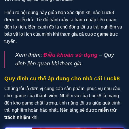
Hiểu rõ nội dung này giúp bạn xác định khi nào Luck8
được miễn trừ. Từ đó tránh xảy ra tranh chấp liên quan
đến lợi ích. Bên cạnh đó là chủ động tối ưu trải nghiệm và
bảo vệ lợi ích của mình khi tham gia cá cược game trực
tuyến.
Xem thêm:
Điều khoản sử dụng
– Quy
định liên quan khi tham gia
Quy định cụ thể áp dụng cho nhà cái Luck8
Chúng tôi là đơn vị cung cấp sản phẩm, phục vụ nhu cầu
chơi game của thành viên. Nhiệm vụ của Luck8 là mang
đến kho game chất lượng, tính năng tối ưu giúp quá trình
trải nghiệm hoàn hảo nhất. Nền tảng sẽ được
miễn trừ
trách nhiệm
khi: