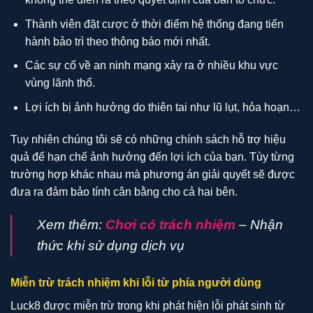
Thành viên đặt cược ở thời điểm hệ thống đang tiến
hành bảo trì theo thông báo mới nhất.
Các sự cố về an ninh mạng xảy ra ở nhiều khu vực
vùng lãnh thổ.
Lợi ích bị ảnh hưởng do thiên tai như lũ lụt, hỏa hoạn…
Tuy nhiên chúng tôi sẽ có những chính sách hỗ trợ hiệu
quả để hạn chế ảnh hưởng đến lợi ích của bạn. Tùy từng
trường hợp khác nhau mà phương án giải quyết sẽ được
đưa ra đảm bảo tính cân bằng cho cả hai bên.
Xem thêm:
Chơi có trách nhiệm
– Nhận
thức khi sử dụng dịch vụ
Miễn trừ trách nhiệm khi lỗi từ phía người dùng
Luck8 được miễn trừ trong khi phát hiện lỗi phát sinh từ