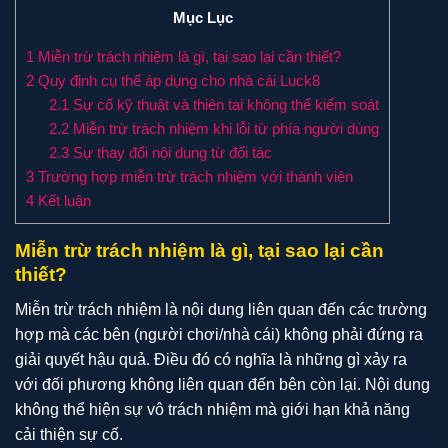
Mục Lục
1
Miễn trừ trách nhiệm là gì, tại sao lại cần thiết?
2
Quy định cụ thể áp dụng cho nhà cái Luck8
2.1
Sự cố kỹ thuật và thiên tai không thể kiểm soát
2.2
Miễn trừ trách nhiệm khi lỗi từ phía người dùng
2.3
Sự thay đổi nội dung từ đối tác
3
Trường hợp miễn trừ trách nhiệm với thành viên
4
Kết luận
Miễn trừ trách nhiệm là gì, tại sao lại cần
thiết?
Miễn trừ trách nhiệm là nội dung liên quan đến các trường
hợp mà các bên (người chơi/nhà cái) không phải đứng ra
giải quyết hậu quả. Điều đó có nghĩa là những gì xảy ra
với đối phương không liên quan đến bên còn lại. Nội dung
không thể hiện sự vô trách nhiệm mà giới hạn khả năng
cải thiện sự cố.