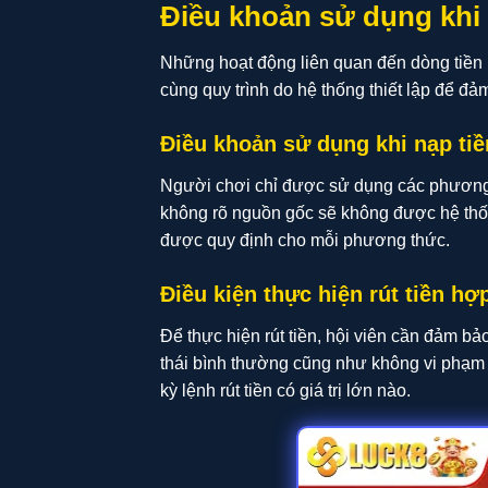
Điều khoản sử dụng khi 
Những hoạt động liên quan đến dòng tiền 
cùng quy trình do hệ thống thiết lập để đả
Điều khoản sử dụng khi nạp tiề
Người chơi chỉ được sử dụng các phương 
không rõ nguồn gốc sẽ không được hệ thốn
được quy định cho mỗi phương thức.
Điều kiện thực hiện rút tiền hợp
Để thực hiện rút tiền, hội viên cần đảm b
thái bình thường cũng như không vi phạm b
kỳ lệnh rút tiền có giá trị lớn nào.