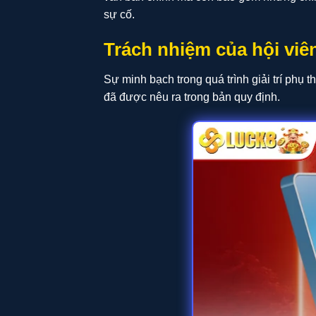
sự cố.
Trách nhiệm của hội viê
Sự minh bạch trong quá trình giải trí phụ
đã được nêu ra trong bản quy định.