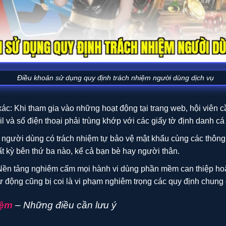
Điều khoản sử dụng quy định trách nhiệm người dùng dịch vụ
xác: Khi tham gia vào những hoạt động tại trang web, hội viên 
ail và số điện thoại phải trùng khớp với các giấy tờ định danh 
i người dùng có trách nhiệm tự bảo vệ mật khẩu cùng các thông
t kỳ bên thứ ba nào, kể cả bạn bè hay người thân.
t: Nền tảng nghiêm cấm mọi hành vi dùng phần mềm can thiệp ho
ự động cũng bị coi là vi phạm nghiêm trọng các quy định chung
iệm
– Những điều cần lưu ý