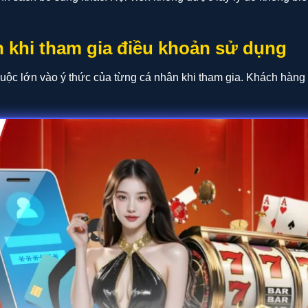
n khi tham gia điều khoản sử dụng
 thuộc lớn vào ý thức của từng cá nhân khi tham gia. Khách hàng