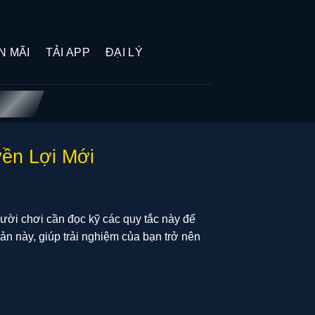
N MÃI
TẢI APP
ĐẠI LÝ
ền Lợi Mới
gười chơi cần đọc kỹ các quy tắc này để
oản này, giúp trải nghiệm của bạn trở nên