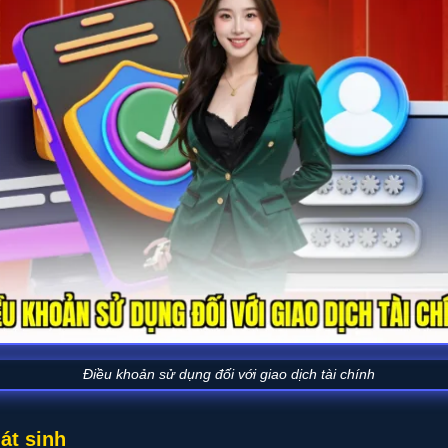
Điều khoản sử dụng đối với giao dịch tài chính
át sinh