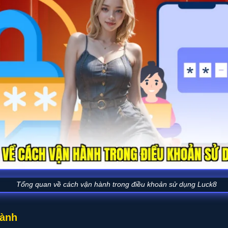
Tổng quan về cách vận hành trong điều khoản sử dụng Luck8
 hành