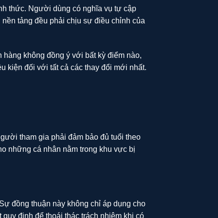
ính thức. Người dùng có nghĩa vụ tự cập
n nền tảng đều phải chịu sự điều chỉnh của
 hàng không đồng ý với bất kỳ điểm nào,
 kiện đối với tất cả các thay đổi mới nhất.
Người tham gia phải đảm bảo đủ tuổi theo
cho những cá nhân nằm trong khu vực bị
g. Sự đồng thuận này không chỉ áp dụng cho
quy định để thoái thác trách nhiệm khi có