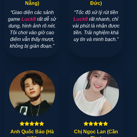
Nẵng)
Đức)
“Giao diện các sảnh
“Tốc độ xử lý rút tiền
game
Luck8
rất dễ sử
Luck8
rất nhanh, chỉ
dụng, hình ảnh rõ nét.
vài phút là nhận được
Tôi chơi vào giờ cao
tiền. Trải nghiệm khá
điểm vẫn thấy mượt,
uy tín và minh bạch.”
không bị gián đoạn.”
Anh Quốc Bảo (Hà
Chị Ngọc Lan (Cần