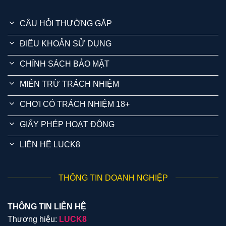
CÂU HỎI THƯỜNG GẶP
ĐIỀU KHOẢN SỬ DỤNG
CHÍNH SÁCH BẢO MẬT
MIỄN TRỪ TRÁCH NHIỆM
CHƠI CÓ TRÁCH NHIỆM 18+
GIẤY PHÉP HOẠT ĐỘNG
LIÊN HỆ LUCK8
THÔNG TIN DOANH NGHIỆP
THÔNG TIN LIÊN HỆ
Thương hiệu:
LUCK8