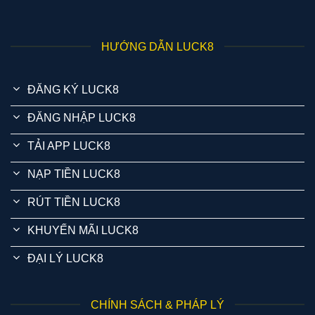
HƯỚNG DẪN LUCK8
ĐĂNG KÝ LUCK8
ĐĂNG NHẬP LUCK8
TẢI APP LUCK8
NẠP TIỀN LUCK8
RÚT TIỀN LUCK8
KHUYẾN MÃI LUCK8
ĐẠI LÝ LUCK8
CHÍNH SÁCH & PHÁP LÝ