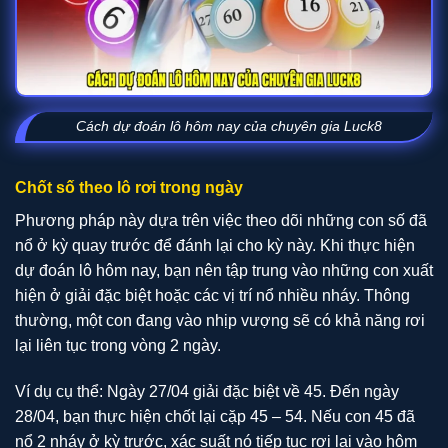
Cách dự đoán lô hôm nay của chuyên gia Luck8
Chốt số theo lô rơi trong ngày
Phương pháp này dựa trên việc theo dõi những con số đã
nổ ở kỳ quay trước để đánh lại cho kỳ này. Khi thực hiện
dự đoán lô hôm nay, bạn nên tập trung vào những con xuất
hiện ở giải đặc biệt hoặc các vị trí nổ nhiều nháy. Thông
thường, một con đang vào nhịp vượng sẽ có khả năng rơi
lại liên tục trong vòng 2 ngày.
Ví dụ cụ thể: Ngày 27/04 giải đặc biệt về 45. Đến ngày
28/04, bạn thực hiện chốt lại cặp 45 – 54. Nếu con 45 đã
nổ 2 nháy ở kỳ trước, xác suất nó tiếp tục rơi lại vào hôm