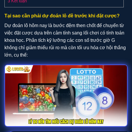
3
Kết luận
Tại sao cần phải dự đoán lô đề trước khi đặt cược?
Dự đoán lô hôm nay là bước đệm then chốt để chuyển từ
việc đặt cược dựa trên cảm tính sang lối chơi có tính toán
khoa học. Phân tích kỹ lưỡng các con số trước giờ G
không chỉ giảm thiểu rủi ro mà còn tối ưu hóa cơ hội thắng
lớn, cụ thể: