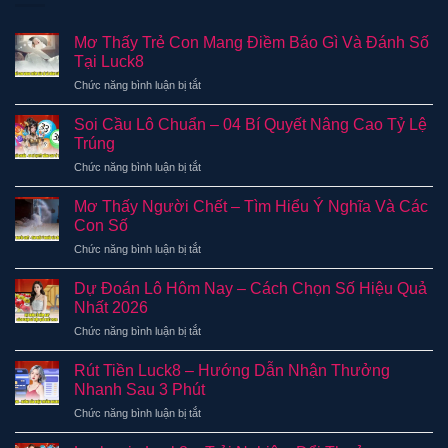
Mơ Thấy Trẻ Con Mang Điềm Báo Gì Và Đánh Số
Tại Luck8
ở
Chức năng bình luận bị tắt
Mơ
Thấy
Soi Cầu Lô Chuẩn – 04 Bí Quyết Nâng Cao Tỷ Lệ
Trẻ
Trúng
Con
ở
Chức năng bình luận bị tắt
Mang
Soi
Điềm
Cầu
Báo
Mơ Thấy Người Chết – Tìm Hiểu Ý Nghĩa Và Các
Lô
Gì
Con Số
Chuẩn
Và
ở
Chức năng bình luận bị tắt
–
Đánh
Mơ
04
Số
Thấy
Bí
Dự Đoán Lô Hôm Nay – Cách Chọn Số Hiệu Quả
Tại
Người
Quyết
Nhất 2026
Luck8
Chết
Nâng
ở
Chức năng bình luận bị tắt
–
Cao
Dự
Tìm
Tỷ
Đoán
Hiểu
Rút Tiền Luck8 – Hướng Dẫn Nhận Thưởng
Lệ
Lô
Ý
Nhanh Sau 3 Phút
Trúng
Hôm
Nghĩa
ở
Chức năng bình luận bị tắt
Nay
Và
Rút
–
Các
Tiền