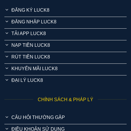
ĐĂNG KÝ LUCK8
ĐĂNG NHẬP LUCK8
TẢI APP LUCK8
NẠP TIỀN LUCK8
RÚT TIỀN LUCK8
KHUYẾN MÃI LUCK8
ĐẠI LÝ LUCK8
CHÍNH SÁCH & PHÁP LÝ
CÂU HỎI THƯỜNG GẶP
ĐIỀU KHOẢN SỬ DỤNG