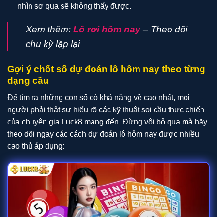
nhìn sơ qua sẽ không thấy được.
Xem thêm:
Lô rơi hôm nay
– Theo dõi
chu kỳ lặp lại
Gợi ý chốt số dự đoán lô hôm nay theo từng
dạng cầu
Để tìm ra những con số có khả năng về cao nhất, mọi
người phải thật sự hiểu rõ các kỹ thuật soi cầu thực chiến
của chuyên gia Luck8 mang đến. Đừng vội bỏ qua mà hãy
theo dõi ngay các cách dự đoán lô hôm nay được nhiều
cao thủ áp dụng: