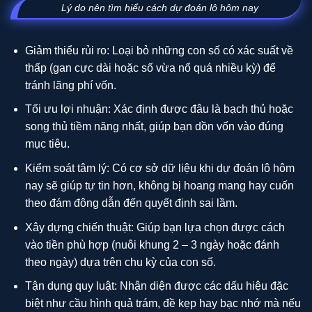
Lý do nên tìm hiểu cách dự đoán lô hôm nay
Giảm thiểu rủi ro: Loại bỏ những con số có xác suất về
thấp (gan cực dài hoặc số vừa nổ quá nhiều kỳ) để
tránh lãng phí vốn.
Tối ưu lợi nhuận: Xác định được đâu là bạch thủ hoặc
song thủ tiềm năng nhất, giúp bạn dồn vốn vào đúng
mục tiêu.
Kiểm soát tâm lý: Có cơ sở dữ liệu khi dự đoán lô hôm
nay sẽ giúp tự tin hơn, không bị hoang mang hay cuốn
theo đám đông dẫn đến quyết định sai lầm.
Xây dựng chiến thuật: Giúp bạn lựa chọn được cách
vào tiền phù hợp (nuôi khung 2 – 3 ngày hoặc đánh
theo ngày) dựa trên chu kỳ của con số.
Tận dụng quy luật: Nhận diện được các dấu hiệu đặc
biệt như cầu hình quả trám, đề kẹp hay bạc nhớ mà nếu