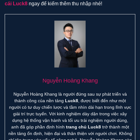
cái
Luck8
ngay để kiếm thêm thu nhập nhé!
Nguyễn Hoàng Khang
Nguyễn Hoàng Khang là người đứng sau sự phát triển và
thành công của nền tảng
Luck8
, được biết đến như một
người có tư duy chiến lược và tầm nhìn dài hạn trong lĩnh vực
giải trí trực tuyến. Với kinh nghiệm dày dặn trong việc xây
dựng hệ thống vận hành và tối ưu trải nghiệm người dùng,
anh đã góp phần định hình
trang chủ Luck8
trở thành một
nền tảng ổn định, hiện đại và thân thiện với người chơi. Không
chỉ tập trung vào yếu tố công nghệ, Nguyễn Hoàng Khang còn