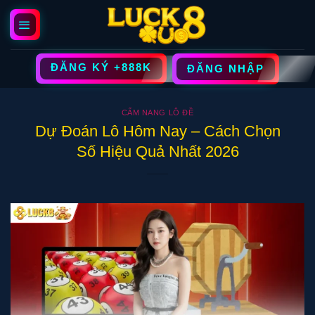
Bỏ
qua
nội
dung
ĐĂNG KÝ +888K
ĐĂNG NHẬP
CẨM NANG LÔ ĐỀ
Dự Đoán Lô Hôm Nay – Cách Chọn
Số Hiệu Quả Nhất 2026