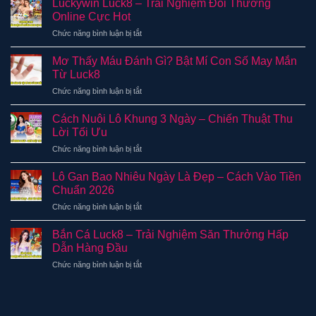
Cách
Luckywin Luck8 – Trải Nghiệm Đổi Thưởng
Con
Luck8
Chọn
Online Cực Hot
Số
–
Số
ở
Chức năng bình luận bị tắt
Hướng
Hiệu
Luckywin
Dẫn
Quả
Luck8
Nhận
Mơ Thấy Máu Đánh Gì? Bật Mí Con Số May Mắn
Nhất
–
Thưởng
Từ Luck8
2026
Trải
Nhanh
ở
Chức năng bình luận bị tắt
Nghiệm
Sau
Mơ
Đổi
3
Thấy
Thưởng
Cách Nuôi Lô Khung 3 Ngày – Chiến Thuật Thu
Phút
Máu
Online
Lời Tối Ưu
Đánh
Cực
ở
Chức năng bình luận bị tắt
Gì?
Hot
Cách
Bật
Nuôi
Mí
Lô Gan Bao Nhiêu Ngày Là Đẹp – Cách Vào Tiền
Lô
Con
Chuẩn 2026
Khung
Số
ở
Chức năng bình luận bị tắt
3
May
Lô
Ngày
Mắn
Gan
–
Bắn Cá Luck8 – Trải Nghiệm Săn Thưởng Hấp
Từ
Bao
Chiến
Dẫn Hàng Đầu
Luck8
Nhiêu
Thuật
ở
Chức năng bình luận bị tắt
Ngày
Thu
Bắn
Là
Lời
Cá
Đẹp
Tối
Luck8
–
Ưu
–
Cách