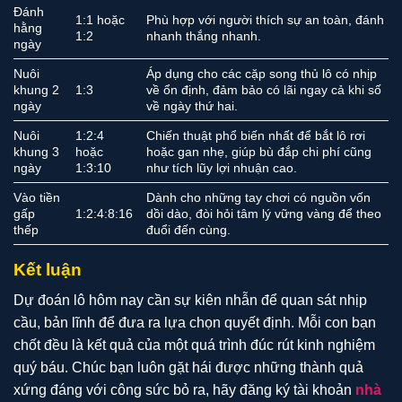
Đánh
1:1 hoặc
Phù hợp với người thích sự an toàn, đánh
hằng
1:2
nhanh thắng nhanh.
ngày
Nuôi
Áp dụng cho các cặp song thủ lô có nhịp
khung 2
1:3
về ổn định, đảm bảo có lãi ngay cả khi số
ngày
về ngày thứ hai.
Nuôi
1:2:4
Chiến thuật phổ biến nhất để bắt lô rơi
khung 3
hoặc
hoặc gan nhẹ, giúp bù đắp chi phí cũng
ngày
1:3:10
như tích lũy lợi nhuận cao.
Vào tiền
Dành cho những tay chơi có nguồn vốn
gấp
1:2:4:8:16
dồi dào, đòi hỏi tâm lý vững vàng để theo
thếp
đuổi đến cùng.
Kết luận
Dự đoán lô hôm nay
cần sự kiên nhẫn để quan sát nhịp
cầu, bản lĩnh để đưa ra lựa chọn quyết định. Mỗi con bạn
chốt đều là kết quả của một quá trình đúc rút kinh nghiệm
quý báu. Chúc bạn luôn gặt hái được những thành quả
xứng đáng với công sức bỏ ra, hãy đăng ký tài khoản
nhà