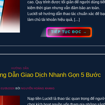
cao. Quy trình được tối giản để người dùng tiế
kiệm thời gian nhưng vẫn đảm bảo an toàn.
Luck8 sẽ hướng dẫn thao tác chuẩn xác để bạ
làm chủ tài khoản hiệu quả, […]
TIẾP TỤC ĐỌC
→
HƯỚNG DẪN
ớng Dẫn Giao Dịch Nhanh Gọn 5 Bước
O
01/05/2026
BỞI
NGUYỄN HOÀNG KHANG
Nạp tiền Luck8 là thao tác quan trọng để ngườ
chơi kích hoạt nguồn vốn tham gia những sản