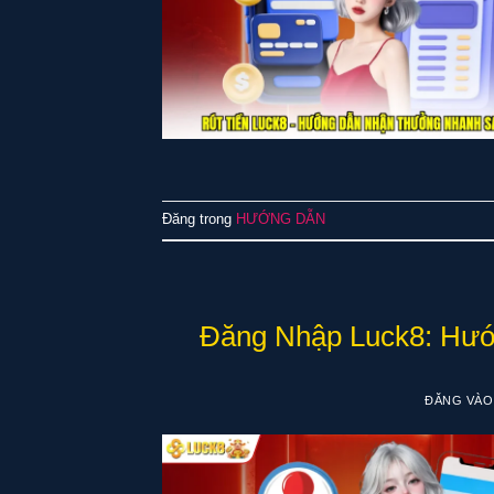
Đăng trong
HƯỚNG DẪN
Đăng Nhập Luck8: Hướ
ĐĂNG VÀ