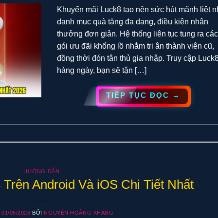
Khuyến mãi Luck8 tạo nên sức hút mãnh liệt 
danh mục quà tặng đa dạng, điều kiện nhận
thưởng đơn giản. Hệ thống liên tục tung ra cá
gói ưu đãi khổng lồ nhằm tri ân thành viên cũ,
đồng thời đón tân thủ gia nhập. Truy cập Luck
hàng ngày, bạn sẽ tận […]
TIẾP TỤC ĐỌC
→
HƯỚNG DẪN
 Trên Android Và iOS Chi Tiết Nhất
O
01/05/2026
BỞI
NGUYỄN HOÀNG KHANG