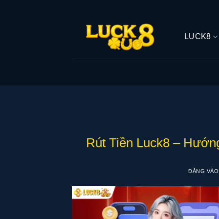
Bỏ
qua
LUCK8
nội
dung
Rút Tiền Luck8 – Hướ
ĐĂNG VÀ