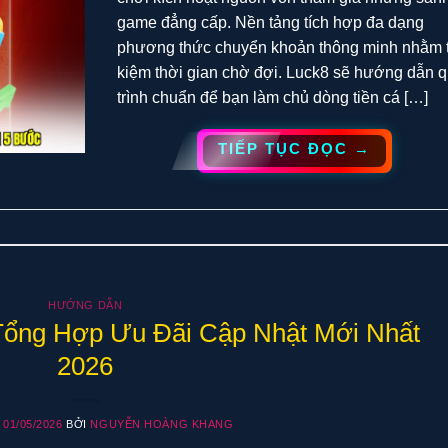
game đẳng cấp. Nền tảng tích hợp đa dạng
phương thức chuyển khoản thông minh nhằm t
kiệm thời gian chờ đợi. Luck8 sẽ hướng dẫn 
trình chuẩn để bạn làm chủ dòng tiền cá […]
TIẾP TỤC ĐỌC
→
HƯỚNG DẪN
Tổng Hợp Ưu Đãi Cập Nhật Mới Nhất
2026
O
01/05/2026
BỞI
NGUYỄN HOÀNG KHANG