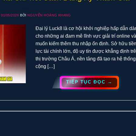
O
01/05/2026
BỞI
NGUYỄN HOÀNG KHANG
Đại lý Luck8 là cơ hội khởi nghiệp hấp dẫn dà
cho những ai đam mê lĩnh vực giải trí online v
muốn kiếm thêm thu nhập ổn định. Sở hữu tiề
lực tài chính lớn, độ uy tín được khẳng định tr
thị trường Châu Á, nền tảng đã tạo ra hệ thống
cộng […]
TIẾP TỤC ĐỌC
→