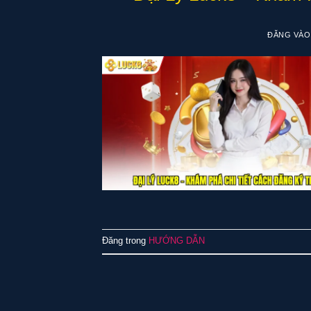
ĐĂNG VÀ
Đăng trong
HƯỚNG DẪN