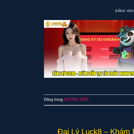
ĐĂNG VÀ
Đăng trong
HƯỚNG DẪN
Đại Lý Luck8 – Khám 