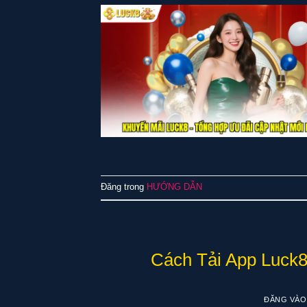
Đăng trong
HƯỚNG DẪN
Cách Tải App Luck8
ĐĂNG VÀ