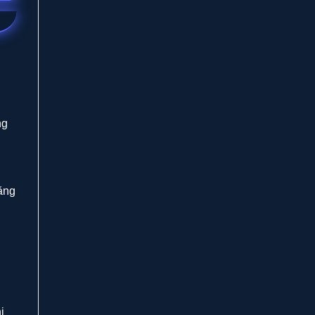
ng
ăng
i