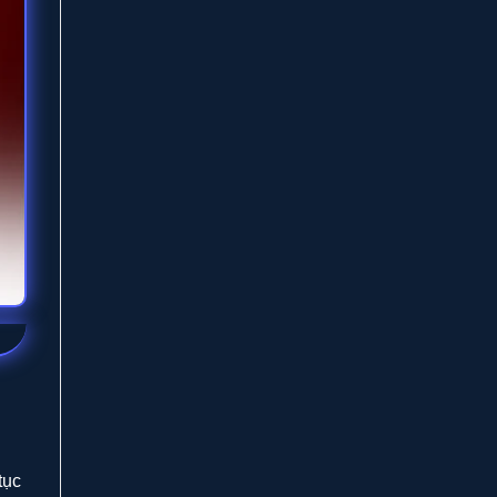
Luck8
Cách
–
Vào
Trải
Tiền
Nghiệm
Chuẩn
Săn
2026
Thưởng
Hấp
Dẫn
Hàng
Đầu
tục