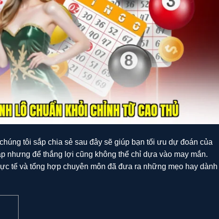
húng tôi sắp chia sẻ sau đây sẽ giúp bạn tối ưu dự đoán của
ạp nhưng để thắng lợi cũng không thể chỉ dựa vào may mắn.
hực tế và tổng hợp chuyên môn đã đưa ra những mẹo hay dành