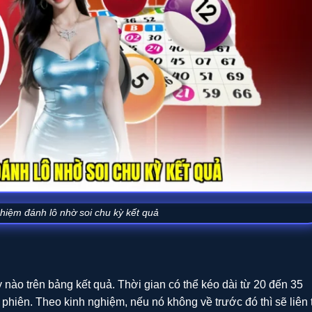
hiệm đánh lô nhờ soi chu kỳ kết quả
nào trên bảng kết quả. Thời gian có thể kéo dài từ 20 đến 35
 phiên. Theo kinh nghiệm, nếu nó không về trước đó thì sẽ liên 