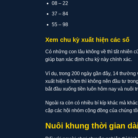
08 – 22
37 – 84
55 – 98
Xem chu kỳ xuất hiện các số
Có những con lâu không về thì tất nhiên c
giúp bạn xác định chu kỳ này chính xác.
Ví dụ, trong 200 ngày gần đây, 14 thường v
xuất hiện 6 hôm thì không nên đầu tư tro
bắt đầu xuống tiền luôn hôm nay và nuôi t
Ngoài ra còn có nhiều bí kíp khác mà khá
cập các hội nhóm cộng đồng của chúng tôi 
Nuôi khung thời gian dà