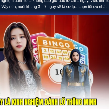
 nghiệm đánh lô là không bao giờ đầu tư chỉ 1 ngày. Việc tính t
. Vậy nên, nuôi khung 3 – 7 ngày sẽ là sự lựa chọn tối ưu nhất: