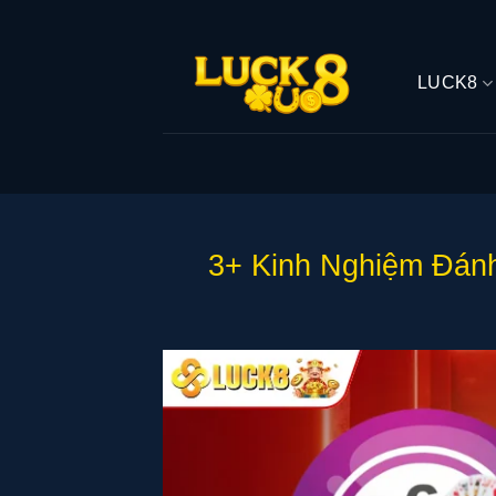
Bỏ
qua
LUCK8
nội
dung
3+ Kinh Nghiệm Đán