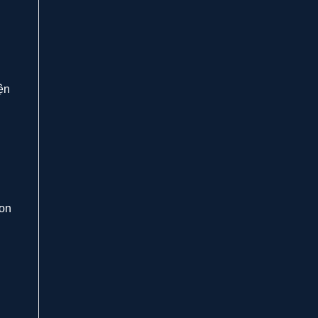
ện
con