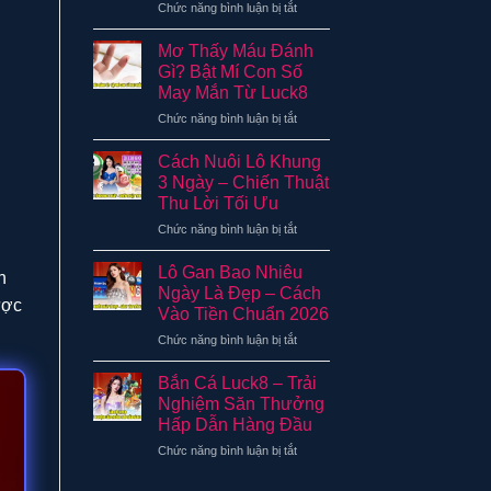
Nhận
ở
Chức năng bình luận bị tắt
Thưởng
Luckywin
Nhanh
Luck8
Mơ Thấy Máu Đánh
Sau
–
Gì? Bật Mí Con Số
3
Trải
May Mắn Từ Luck8
Phút
Nghiệm
ở
Chức năng bình luận bị tắt
Đổi
Mơ
Thưởng
Thấy
Online
Cách Nuôi Lô Khung
Máu
Cực
3 Ngày – Chiến Thuật
Đánh
Hot
Thu Lời Tối Ưu
Gì?
ở
Chức năng bình luận bị tắt
Bật
Cách
Mí
Nuôi
Con
Lô Gan Bao Nhiêu
n
Lô
Số
Ngày Là Đẹp – Cách
Khung
ược
May
Vào Tiền Chuẩn 2026
3
Mắn
ở
Chức năng bình luận bị tắt
Ngày
Từ
Lô
–
Luck8
Gan
Chiến
Bắn Cá Luck8 – Trải
Bao
Thuật
Nghiệm Săn Thưởng
Nhiêu
Thu
Hấp Dẫn Hàng Đầu
Ngày
Lời
ở
Chức năng bình luận bị tắt
Là
Tối
Bắn
Đẹp
Ưu
Cá
–