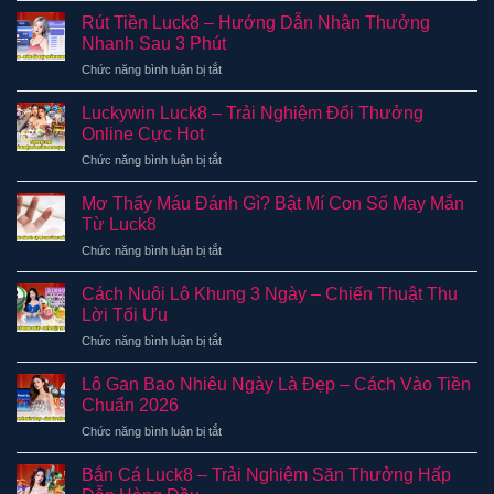
Tìm
Tỷ
Đoán
Hiểu
Rút Tiền Luck8 – Hướng Dẫn Nhận Thưởng
Lệ
Lô
Ý
Nhanh Sau 3 Phút
Trúng
Hôm
Nghĩa
ở
Chức năng bình luận bị tắt
Nay
Và
Rút
–
Các
Tiền
Cách
Luckywin Luck8 – Trải Nghiệm Đổi Thưởng
Con
Luck8
Chọn
Online Cực Hot
Số
–
Số
ở
Chức năng bình luận bị tắt
Hướng
Hiệu
Luckywin
Dẫn
Quả
Luck8
Nhận
Mơ Thấy Máu Đánh Gì? Bật Mí Con Số May Mắn
Nhất
–
Thưởng
Từ Luck8
2026
Trải
Nhanh
ở
Chức năng bình luận bị tắt
Nghiệm
Sau
Mơ
Đổi
3
Thấy
Thưởng
Cách Nuôi Lô Khung 3 Ngày – Chiến Thuật Thu
Phút
Máu
Online
Lời Tối Ưu
Đánh
Cực
ở
Chức năng bình luận bị tắt
Gì?
Hot
Cách
Bật
Nuôi
Mí
Lô Gan Bao Nhiêu Ngày Là Đẹp – Cách Vào Tiền
Lô
Con
Chuẩn 2026
Khung
Số
ở
Chức năng bình luận bị tắt
3
May
Lô
Ngày
Mắn
Gan
–
Bắn Cá Luck8 – Trải Nghiệm Săn Thưởng Hấp
Từ
Bao
Chiến
Luck8