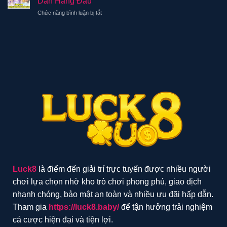
Dẫn Hàng Đầu
Nhiêu
Thuật
ở
Chức năng bình luận bị tắt
Ngày
Thu
Bắn
Là
Lời
Cá
Đẹp
Tối
Luck8
–
Ưu
–
Cách
Trải
Vào
Nghiệm
Tiền
Săn
Chuẩn
Thưởng
2026
Hấp
Dẫn
Hàng
Đầu
Luck8
là điểm đến giải trí trực tuyến được nhiều người
chơi lựa chọn nhờ kho trò chơi phong phú, giao dịch
nhanh chóng, bảo mật an toàn và nhiều ưu đãi hấp dẫn.
Tham gia
https://luck8.baby/
để tận hưởng trải nghiệm
cá cược hiện đại và tiện lợi.