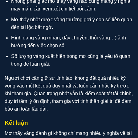
Không phải giấc mơ thấy vàng nào cũng mang ý nghĩa
may mắn, cần xem xét chi tiết bối cảnh.
Mơ thấy nhặt được vàng thường gợi ý con số liên quan
đến tài lộc bất ngờ.
Hình dạng vàng (nhẫn, dây chuyền, thỏi vàng…) ảnh
hưởng đến việc chọn số.
Số lượng vàng xuất hiện trong mơ cũng là yếu tố quan
trọng để luận giải.
Người chơi cần giữ sự tỉnh táo, không đặt quá nhiều kỳ
vọng vào một kết quả duy nhất và luôn cân nhắc kỹ trước
khi tham gia. Quan trọng nhất vẫn là kiểm soát tốt tài chính,
duy trì tâm lý ổn định, tham gia với tinh thần giải trí để đảm
bảo an toàn lâu dài.
Kết luận
Mơ thấy vàng đánh gì không chỉ mang nhiều ý nghĩa về tài