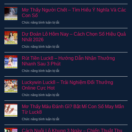
Soi
Điềm
Cầu
Báo
Mơ Thấy Người Chết – Tìm Hiểu Ý Nghĩa Và Các
Lô
Gì
Con Số
Chuẩn
Và
ở
Chức năng bình luận bị tắt
–
Đánh
Mơ
04
Số
Thấy
Bí
Dự Đoán Lô Hôm Nay – Cách Chọn Số Hiệu Quả
Tại
Người
Quyết
Nhất 2026
Luck8
Chết
Nâng
ở
Chức năng bình luận bị tắt
–
Cao
Dự
Tìm
Tỷ
Đoán
Hiểu
Rút Tiền Luck8 – Hướng Dẫn Nhận Thưởng
Lệ
Lô
Ý
Nhanh Sau 3 Phút
Trúng
Hôm
Nghĩa
ở
Chức năng bình luận bị tắt
Nay
Và
Rút
–
Các
Tiền
Cách
Luckywin Luck8 – Trải Nghiệm Đổi Thưởng
Con
Luck8
Chọn
Online Cực Hot
Số
–
Số
ở
Chức năng bình luận bị tắt
Hướng
Hiệu
Luckywin
Dẫn
Quả
Luck8
Nhận
Mơ Thấy Máu Đánh Gì? Bật Mí Con Số May Mắn
Nhất
–
Thưởng
Từ Luck8
2026
Trải
Nhanh
ở
Chức năng bình luận bị tắt
Nghiệm
Sau
Mơ
Đổi
3
Thấy
Thưởng
Cách Nuôi Lô Khung 3 Ngày – Chiến Thuật Thu
Phút