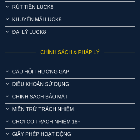
RÚT TIỀN LUCK8
KHUYẾN MÃI LUCK8
ĐẠI LÝ LUCK8
CHÍNH SÁCH & PHÁP LÝ
CÂU HỎI THƯỜNG GẶP
ĐIỀU KHOẢN SỬ DỤNG
CHÍNH SÁCH BẢO MẬT
MIỄN TRỪ TRÁCH NHIỆM
CHƠI CÓ TRÁCH NHIỆM 18+
GIẤY PHÉP HOẠT ĐỘNG