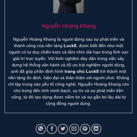
Nguyễn Hoàng Khang
Nguyễn Hoàng Khang là người đứng sau sự phát triển và
thành công của nền tảng
Luck8
, được biết đến như một
người có tư duy chiến lược và tầm nhìn dài hạn trong lĩnh vực
giải trí trực tuyến. Với kinh nghiệm dày dặn trong việc xây
dựng hệ thống vận hành và tối ưu trải nghiệm người dùng,
anh đã góp phần định hình
trang chủ Luck8
trở thành một
nền tảng ổn định, hiện đại và thân thiện với người chơi. Không
chỉ tập trung vào yếu tố công nghệ, Nguyễn Hoàng Khang còn
chú trọng đến tính minh bạch, uy tín và sự phát triển bền
vững, từ đó tạo dựng được niềm tin và sự gắn bó lâu dài từ
cộng đồng người dùng.