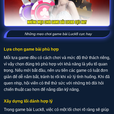
Những mẹo chơi game bài Luck8 cực hay
Lựa chọn game bài phù hợp
Mỗi tựa game đều có cách chơi và mức độ thử thách riêng,
vì vậy chọn đúng trò phù hợp với khả năng là yếu tố quan
trọng. Nếu mới bắt đầu, nên ưu tiên các game có luật đơn
giản để dễ nắm bắt, tránh bị rối khi xử lý tình huống. Khi đã
quen nhịp, hội viên có thể thử sức với những trò đòi hỏi
chiến thuật cao hơn để nâng dần kỹ năng.
Xây dựng lối đánh hợp lý
Trong game bài Luck8, việc có một lối chơi rõ ràng sẽ giúp