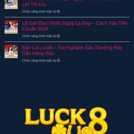
Máu
Online
Lời Tối Ưu
Đánh
Cực
ở
Chức năng bình luận bị tắt
Gì?
Hot
Cách
Bật
Nuôi
Mí
Lô Gan Bao Nhiêu Ngày Là Đẹp – Cách Vào Tiền
Lô
Con
Chuẩn 2026
Khung
Số
ở
Chức năng bình luận bị tắt
3
May
Lô
Ngày
Mắn
Gan
–
Bắn Cá Luck8 – Trải Nghiệm Săn Thưởng Hấp
Từ
Bao
Chiến
Dẫn Hàng Đầu
Luck8
Nhiêu
Thuật
ở
Chức năng bình luận bị tắt
Ngày
Thu
Bắn
Là
Lời
Cá
Đẹp
Tối
Luck8
–
Ưu
–
Cách
Trải
Vào
Nghiệm
Tiền
Săn
Chuẩn
Thưởng
2026
Hấp
Dẫn
Hàng
Đầu