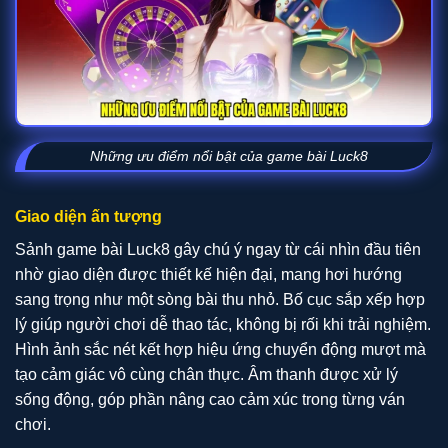
Những ưu điểm nổi bật của game bài Luck8
Giao diện ấn tượng
Sảnh game bài Luck8 gây chú ý ngay từ cái nhìn đầu tiên
nhờ giao diện được thiết kế hiện đại, mang hơi hướng
sang trọng như một sòng bài thu nhỏ. Bố cục sắp xếp hợp
lý giúp người chơi dễ thao tác, không bị rối khi trải nghiệm.
Hình ảnh sắc nét kết hợp hiệu ứng chuyển động mượt mà
tạo cảm giác vô cùng chân thực. Âm thanh được xử lý
sống động, góp phần nâng cao cảm xúc trong từng ván
chơi.