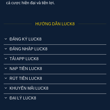
cá cược hiện đại và tiện lợi.
HƯỚNG DẪN LUCK8
ĐĂNG KÝ LUCK8
ĐĂNG NHẬP LUCK8
TẢI APP LUCK8
NẠP TIỀN LUCK8
RÚT TIỀN LUCK8
KHUYẾN MÃI LUCK8
ĐẠI LÝ LUCK8