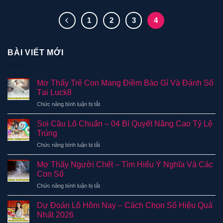
1
2
3
4
BÀI VIẾT MỚI
Mơ Thấy Trẻ Con Mang Điềm Báo Gì Và Đánh Số
Tại Luck8
ở
Chức năng bình luận bị tắt
Mơ
Thấy
Soi Cầu Lô Chuẩn – 04 Bí Quyết Nâng Cao Tỷ Lệ
Trẻ
Trúng
Con
ở
Chức năng bình luận bị tắt
Mang
Soi
Điềm
Cầu
Báo
Mơ Thấy Người Chết – Tìm Hiểu Ý Nghĩa Và Các
Lô
Gì
Con Số
Chuẩn
Và
ở
Chức năng bình luận bị tắt
–
Đánh
Mơ
04
Số
Thấy
Bí
Dự Đoán Lô Hôm Nay – Cách Chọn Số Hiệu Quả
Tại
Người
Quyết
Nhất 2026
Luck8
Chết
Nâng