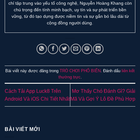
chỉ tập trung vào yếu tố công nghệ, Nguyễn Hoàng Khang còn
chú trọng đến tính minh bạch, uy tín và sự phát triển bền
vững, từ đó tạo dựng được niềm tin và sự gắn bó lâu dài từ
cộng đồng người dùng.
Bài viết này được đăng trong
TRÒ CHƠI PHỔ BIẾN
. Đánh dấu
liên kết
thường trực
.
Cách Tải App Luck8 Trên
Mơ Thấy Chó Đánh Gì? Giải
Android Và iOS Chi Tiết Nhất
Mã Và Gợi Ý Lô Đề Phù Hợp
BÀI VIẾT MỚI