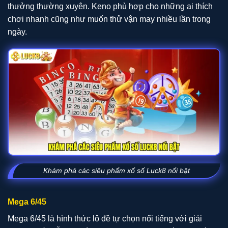
thưởng thường xuyên. Keno phù hợp cho những ai thích
chơi nhanh cũng như muốn thử vận may nhiều lần trong
ngày.
Khám phá các siêu phẩm xổ số Luck8 nổi bật
Mega 6/45
Mega 6/45 là hình thức lô đề tự chọn nổi tiếng với giải