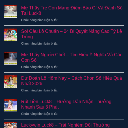
Mơ Thấy Trẻ Con Mang Điềm Báo Gì Và Đánh Số
Tại Luck8
ở
Chức năng bình luận bị tắt
Mơ
Thấy
Soi Cầu Lô Chuẩn – 04 Bí Quyết Nâng Cao Tỷ Lệ
Trẻ
Trúng
Con
ở
Chức năng bình luận bị tắt
Mang
Soi
Điềm
Cầu
Báo
Mơ Thấy Người Chết – Tìm Hiểu Ý Nghĩa Và Các
Lô
Gì
Con Số
Chuẩn
Và
ở
Chức năng bình luận bị tắt
–
Đánh
Mơ
04
Số
Thấy
Bí
Dự Đoán Lô Hôm Nay – Cách Chọn Số Hiệu Quả
Tại
Người
Quyết
Nhất 2026
Luck8
Chết
Nâng
ở
Chức năng bình luận bị tắt
–
Cao
Dự
Tìm
Tỷ
Đoán
Hiểu
Rút Tiền Luck8 – Hướng Dẫn Nhận Thưởng
Lệ
Lô
Ý
Nhanh Sau 3 Phút
Trúng
Hôm
Nghĩa
ở
Chức năng bình luận bị tắt
Nay
Và
Rút
–
Các
Tiền
Cách
Luckywin Luck8 – Trải Nghiệm Đổi Thưởng
Con