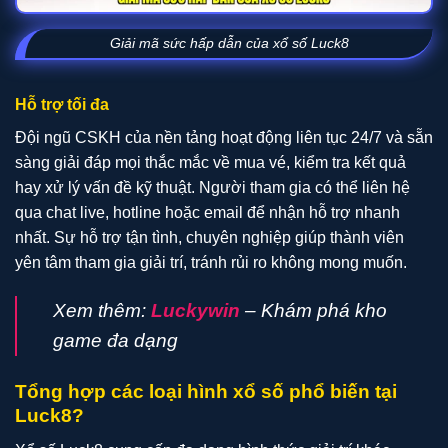
Giải mã sức hấp dẫn của xổ số Luck8
Hỗ trợ tối đa
Đội ngũ CSKH của nền tảng hoạt động liên tục 24/7 và sẵn
sàng giải đáp mọi thắc mắc về mua vé, kiểm tra kết quả
hay xử lý vấn đề kỹ thuật. Người tham gia có thể liên hệ
qua chat live, hotline hoặc email để nhận hỗ trợ nhanh
nhất. Sự hỗ trợ tận tình, chuyên nghiệp giúp thành viên
yên tâm tham gia giải trí, tránh rủi ro không mong muốn.
Xem thêm:
Luckywin
– Khám phá kho
game đa dạng
Tổng hợp các loại hình xổ số phổ biến tại
Luck8?