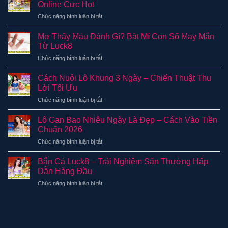
Luck8
Chọn
Online Cực Hot
Số
–
Số
ở
Chức năng bình luận bị tắt
Hướng
Hiệu
Luckywin
Dẫn
Quả
Luck8
Nhận
Mơ Thấy Máu Đánh Gì? Bật Mí Con Số May Mắn
Nhất
–
Thưởng
Từ Luck8
2026
Trải
Nhanh
ở
Chức năng bình luận bị tắt
Nghiệm
Sau
Mơ
Đổi
3
Thấy
Thưởng
Cách Nuôi Lô Khung 3 Ngày – Chiến Thuật Thu
Phút
Máu
Online
Lời Tối Ưu
Đánh
Cực
ở
Chức năng bình luận bị tắt
Gì?
Hot
Cách
Bật
Nuôi
Mí
Lô Gan Bao Nhiêu Ngày Là Đẹp – Cách Vào Tiền
Lô
Con
Chuẩn 2026
Khung
Số
ở
Chức năng bình luận bị tắt
3
May
Lô
Ngày
Mắn
Gan
–
Bắn Cá Luck8 – Trải Nghiệm Săn Thưởng Hấp
Từ
Bao
Chiến
Dẫn Hàng Đầu
Luck8
Nhiêu
Thuật
ở
Chức năng bình luận bị tắt
Ngày
Thu
Bắn
Là
Lời
Cá
Đẹp
Tối
Luck8
–
Ưu
–
Cách
Trải
Vào