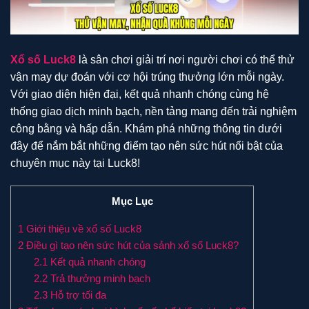
Xổ số Luck8
là sân chơi giải trí nơi người chơi có thể thử
vận may dự đoán với cơ hội trúng thưởng lớn mỗi ngày.
Với giao diện hiện đại, kết quả nhanh chóng cùng hệ
thống giao dịch minh bạch, nền tảng mang đến trải nghiệm
công bằng và hấp dẫn. Khám phá những thông tin dưới
đây để nắm bắt những điểm tạo nên sức hút nổi bật của
chuyên mục này tại Luck8!
Mục Lục
1
Giới thiệu về xổ số Luck8
2
Điều gì tạo nên sức hút của sảnh xổ số Luck8?
2.1
Kết quả nhanh chóng
2.2
Trả thưởng minh bạch
2.3
Hỗ trợ tối đa