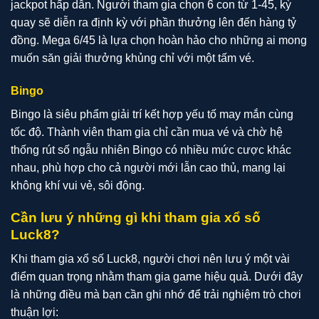
jackpot hấp dẫn. Người tham gia chọn 6 con từ 1-45, kỳ
quay sẽ diễn ra định kỳ với phần thưởng lên đến hàng tỷ
đồng. Mega 6/45 là lựa chọn hoàn hảo cho những ai mong
muốn săn giải thưởng khủng chỉ với một tấm vé.
Bingo
Bingo là siêu phẩm giải trí kết hợp yếu tố may mắn cùng
tốc độ. Thành viên tham gia chỉ cần mua vé và chờ hệ
thống rút số ngẫu nhiên Bingo có nhiều mức cược khác
nhau, phù hợp cho cả người mới lẫn cao thủ, mang lại
không khí vui vẻ, sôi động.
Cần lưu ý những gì khi tham gia xổ số
Luck8?
Khi tham gia xổ số Luck8, người chơi nên lưu ý một vài
điểm quan trọng nhằm tham gia game hiệu quả. Dưới đây
là những điều mà bạn cần ghi nhớ để trải nghiệm trò chơi
thuận lợi: