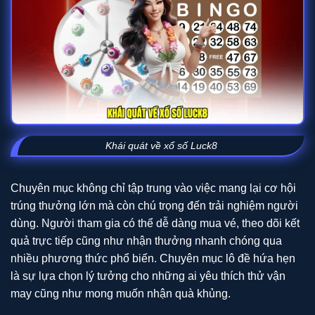
Khái quát về xổ số Luck8
Chuyên mục không chỉ tập trung vào việc mang lại cơ hội
trúng thưởng lớn mà còn chú trọng đến trải nghiệm người
dùng. Người tham gia có thể dễ dàng mua vé, theo dõi kết
quả trực tiếp cũng như nhận thưởng nhanh chóng qua
nhiều phương thức phổ biến. Chuyên mục lô đề hứa hẹn
là sự lựa chọn lý tưởng cho những ai yêu thích thử vận
may cũng như mong muốn nhận quà khủng.