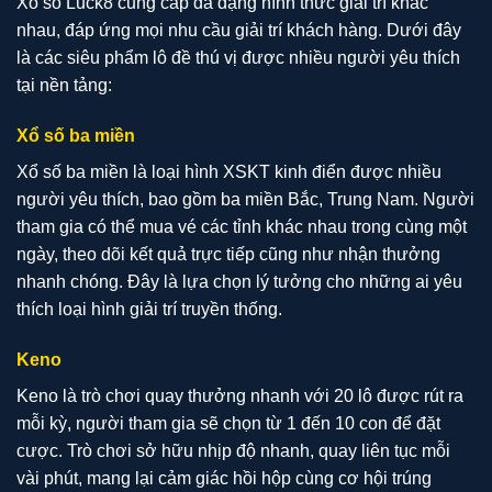
Xổ số Luck8 cung cấp đa dạng hình thức giải trí khác
nhau, đáp ứng mọi nhu cầu giải trí khách hàng. Dưới đây
là các siêu phẩm lô đề thú vị được nhiều người yêu thích
tại nền tảng:
Xổ số ba miền
Xổ số ba miền là loại hình XSKT kinh điển được nhiều
người yêu thích, bao gồm ba miền Bắc, Trung Nam. Người
tham gia có thể mua vé các tỉnh khác nhau trong cùng một
ngày, theo dõi kết quả trực tiếp cũng như nhận thưởng
nhanh chóng. Đây là lựa chọn lý tưởng cho những ai yêu
thích loại hình giải trí truyền thống.
Keno
Keno là trò chơi quay thưởng nhanh với 20 lô được rút ra
mỗi kỳ, người tham gia sẽ chọn từ 1 đến 10 con để đặt
cược. Trò chơi sở hữu nhịp độ nhanh, quay liên tục mỗi
vài phút, mang lại cảm giác hồi hộp cùng cơ hội trúng