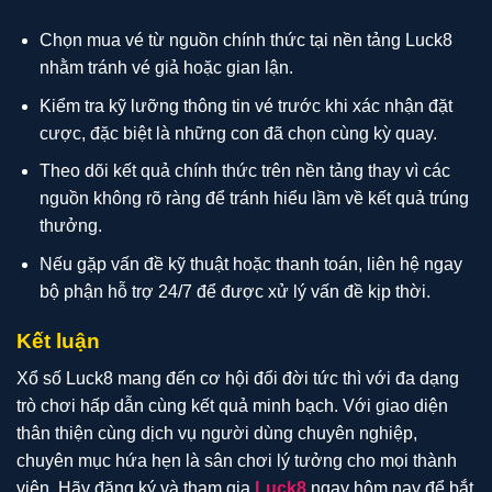
Chọn mua vé từ nguồn chính thức tại nền tảng Luck8
nhằm tránh vé giả hoặc gian lận.
Kiểm tra kỹ lưỡng thông tin vé trước khi xác nhận đặt
cược, đặc biệt là những con đã chọn cùng kỳ quay.
Theo dõi kết quả chính thức trên nền tảng thay vì các
nguồn không rõ ràng để tránh hiểu lầm về kết quả trúng
thưởng.
Nếu gặp vấn đề kỹ thuật hoặc thanh toán, liên hệ ngay
bộ phận hỗ trợ 24/7 để được xử lý vấn đề kịp thời.
Kết luận
Xổ số Luck8 mang đến cơ hội đổi đời tức thì với đa dạng
trò chơi hấp dẫn cùng kết quả minh bạch. Với giao diện
thân thiện cùng dịch vụ người dùng chuyên nghiệp,
chuyên mục hứa hẹn là sân chơi lý tưởng cho mọi thành
viên. Hãy đăng ký và tham gia
Luck8
ngay hôm nay để bắt