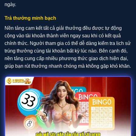
ngày.
Trả thưởng minh bạch
Nền tảng cam kết tất cả giải thưởng đều được tự động
cộng vào tài khoản thành viên ngay sau khi có kết quả
chính thức. Người tham gia có thể dễ dàng kiểm tra lịch sử
trúng thưởng cùng tài khoản bất kỳ lúc nào. Bên cạnh đó,
nền tảng cung cấp nhiều phương thức giao dịch hiện đại,
giúp bạn rút thưởng nhanh chóng mà không gặp khó khăn.